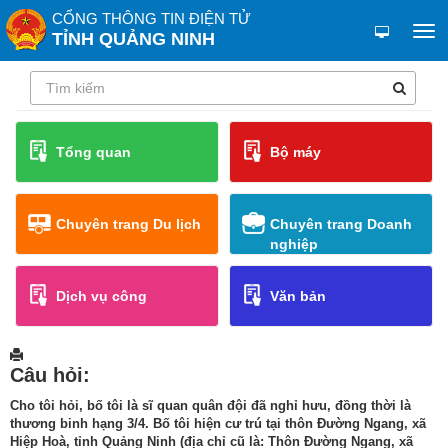
CỔNG THÔNG TIN ĐIỆN TỬ
TỈNH QUẢNG NINH
Tổng quan
Bộ máy
Chuyên trang Du lịch
Chuyên trang Doanh
nghiệp
Dịch vụ công
Văn bản
Câu hỏi:
Cho tôi hỏi, bố tôi là sĩ quan quân đội đã nghỉ hưu, đồng thời là
thương binh hạng 3/4. Bố tôi hiện cư trú tại thôn Đường Ngang, xã
Hiệp Hoà, tỉnh Quảng Ninh (địa chỉ cũ là: Thôn Đường Ngang, xã