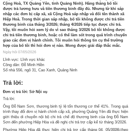
Cộng Hoà, TX Quảng Yên, tỉnh Quảng Ninh). Hàng tháng bố tôi
được trả lương hưu và tiền thương binh đầy đủ. Nhưng từ khi sáp
nhập các đơn bị cấp xã, xã Cộng Hoà sáp nhập và đổi tên thành xã
Hiệp Hoà. Trong thời gian sáp nhập, bố tôi không được chi trả tiền
thương binh của tháng 3/2026; tháng 4/2026 tiếp tục được chi trả.
Vậy, tôi muốn hỏi xem lý do vì sao tháng 3/2026 bố tôi không được
chi trả tiền thương binh, hoặc có thể làm sót trong quá trình chuyển
giao các đơn vị hành chính. Tôi muốn hỏi thông tin cụ thể trường
hợp của bố tôi thì hỏi đơn vị nào. Mong được giải đáp thắc mắc.
Ngày hỏi 07/05/2026
Lĩnh vực: Lĩnh vực khác
Công dân: Đỗ Minh Hiền
Số nhà 556, ngõ 31, Cao Xanh, Quảng Ninh
Trả lời:
Đơn vị trả lời: Sở Nội vụ
Trả lời:
Ông Đỗ Nam Sơn, thương binh tỷ lệ tổn thương cơ thể 41%. Trong quá
trình thay đổi đơn vị hành chính cấp xã, phường Quảng Yên đã thực hiện
giới thiệu di chuyển nội bộ chi trả chế độ thương binh của ông Đỗ Nam
Sơn đến phường Hiệp Hòa và đề nghị chi trả trợ cấp kể từ tháng 3/2026.
Phường Hiệp Hòa đã thực hiện chi trả trợ cấp tháng 04, 05/2026 theo