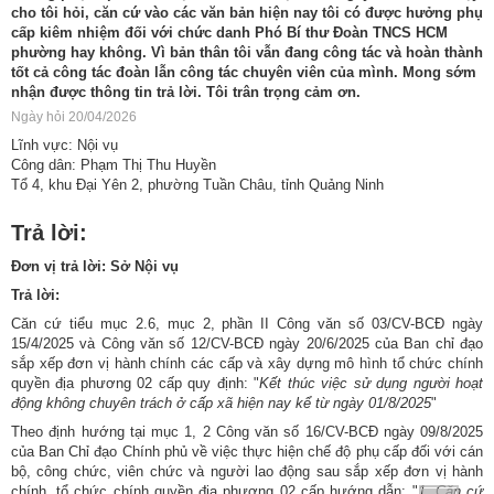
cho tôi hỏi, căn cứ vào các văn bản hiện nay tôi có được hưởng phụ
cấp kiêm nhiệm đối với chức danh Phó Bí thư Đoàn TNCS HCM
phường hay không. Vì bản thân tôi vẫn đang công tác và hoàn thành
tốt cả công tác đoàn lẫn công tác chuyên viên của mình. Mong sớm
nhận được thông tin trả lời. Tôi trân trọng cảm ơn.
Ngày hỏi 20/04/2026
Lĩnh vực: Nội vụ
Công dân: Phạm Thị Thu Huyền
Tổ 4, khu Đại Yên 2, phường Tuần Châu, tỉnh Quảng Ninh
Trả lời:
Đơn vị trả lời: Sở Nội vụ
Trả lời:
Căn cứ tiểu mục 2.6, mục 2, phần II Công văn số 03/CV-BCĐ ngày
15/4/2025 và Công văn số 12/CV-BCĐ ngày 20/6/2025 của Ban chỉ đạo
sắp xếp đơn vị hành chính các cấp và xây dựng mô hình tổ chức chính
quyền địa phương 02 cấp quy định: "
Kết thúc việc sử dụng người hoạt
động không chuyên trách ở cấp xã hiện nay kể từ ngày 01/8/2025
"
Theo định hướng tại mục 1, 2 Công văn số 16/CV-BCĐ ngày 09/8/2025
của Ban Chỉ đạo Chính phủ về việc thực hiện chế độ phụ cấp đối với cán
bộ, công chức, viên chức và người lao động sau sắp xếp đơn vị hành
chính, tổ chức chính quyền địa phương 02 cấp hướng dẫn: "
1. Căn cứ