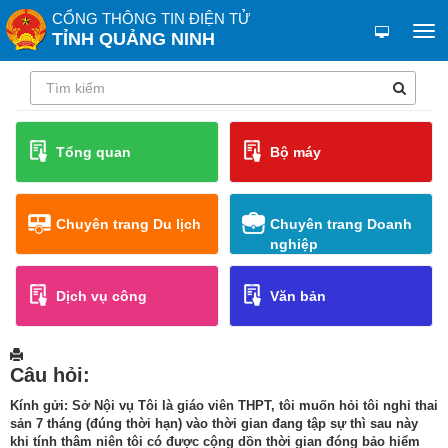
CỔNG THÔNG TIN ĐIỆN TỬ
TỈNH QUẢNG NINH
Tổng quan
Bộ máy
Chuyên trang Du lịch
Chuyên trang Doanh
nghiệp
Dịch vụ công
Văn bản
Câu hỏi:
Kính gửi: Sở Nội vụ Tôi là giáo viên THPT, tôi muốn hỏi tôi nghỉ thai
sản 7 tháng (đúng thời hạn) vào thời gian đang tập sự thì sau này
khi tính thâm niên tôi có được cộng dồn thời gian đóng bảo hiểm