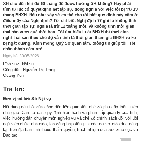
XH cho đến khi đủ 60 tháng để được hưởng 5% không? Hay phải
tính từ lúc có quyết định hết tập sự, đồng nghĩa với việc tôi bị trừ 19
tháng BHXH. Nếu như vậy sở có thể cho tôi biết quy định này nằm ở
điều mấy của Nghị định? Tôi chỉ biết Nghị định 77 ghi là không tính
thời gian tập sự, nghĩa là trừ 12 tháng thôi, và không tính thời gian
thai sản vượt quá thời hạn. Tôi tìm hiểu Luật BHXH thì thời gian
nghỉ thai sản theo chế độ vẫn tính là thời gian tham gia BHXH và ko
bị ngắt quãng. Kính mong Quý Sở quan tâm, thông tin giúp tôi. Tôi
chân thành cảm ơn!
Ngày hỏi 30/05/2026
Lĩnh vực: Nội vụ
Công dân: Nguyễn Thị Trang
Quảng Yên
Trả lời:
Đơn vị trả lời: Sở Nội vụ
Nội dung câu hỏi của công dân liên quan đến chế độ phụ cấp thâm niên
nhà giáo. Căn cứ các quy định hiện hành và phân cấp quản lý của tỉnh,
việc hướng dẫn chuyên môn nghiệp vụ và chế độ chính sách đối với đội
ngũ viên chức nhà giáo, lao động hợp đồng tại các cơ sở giáo dục công
lập trên địa bàn tỉnh thuộc thẩm quyền, trách nhiệm của Sở Giáo dục và
Đào tạo.