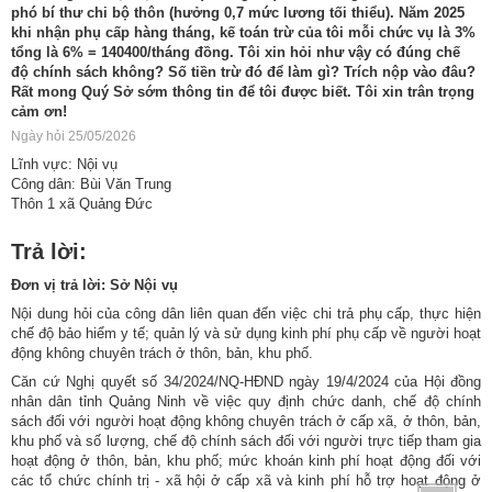
phó bí thư chi bộ thôn (hưởng 0,7 mức lương tối thiểu). Năm 2025
khi nhận phụ cấp hàng tháng, kế toán trừ của tôi mỗi chức vụ là 3%
tổng là 6% = 140400/tháng đồng. Tôi xin hỏi như vậy có đúng chế
độ chính sách không? Số tiền trừ đó để làm gì? Trích nộp vào đâu?
Rất mong Quý Sở sớm thông tin để tôi được biết. Tôi xin trân trọng
cảm ơn!
Ngày hỏi 25/05/2026
Lĩnh vực: Nội vụ
Công dân: Bùi Văn Trung
Thôn 1 xã Quảng Đức
Trả lời:
Đơn vị trả lời: Sở Nội vụ
Nội dung hỏi của công dân liên quan đến việc chi trả phụ cấp, thực hiện
chế độ bảo hiểm y tế; quản lý và sử dụng kinh phí phụ cấp về người hoạt
động không chuyên trách ở thôn, bản, khu phố.
Căn cứ Nghị quyết số 34/2024/NQ-HĐND ngày 19/4/2024 của Hội đồng
nhân dân tỉnh Quảng Ninh về việc quy định chức danh, chế độ chính
sách đối với người hoạt động không chuyên trách ở cấp xã, ở thôn, bản,
khu phố và số lượng, chế độ chính sách đối với người trực tiếp tham gia
hoạt động ở thôn, bản, khu phố; mức khoán kinh phí hoạt động đối với
các tổ chức chính trị - xã hội ở cấp xã và kinh phí hỗ trợ hoạt động ở