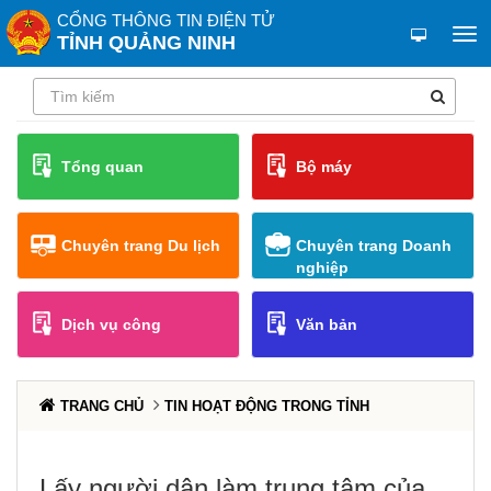
CỔNG THÔNG TIN ĐIỆN TỬ
TỈNH QUẢNG NINH
Tổng quan
Bộ máy
Chuyên trang Du lịch
Chuyên trang Doanh
nghiệp
Dịch vụ công
Văn bản
TRANG CHỦ
TIN HOẠT ĐỘNG TRONG TỈNH
Lấy người dân làm trung tâm của