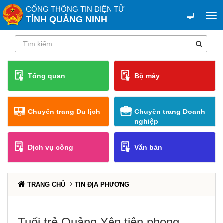
CỔNG THÔNG TIN ĐIỆN TỬ
TỈNH QUẢNG NINH
Tổng quan
Bộ máy
Chuyên trang Du lịch
Chuyên trang Doanh
nghiệp
Dịch vụ công
Văn bản
TRANG CHỦ
TIN ĐỊA PHƯƠNG
Tuổi trẻ Quảng Yên tiên phong