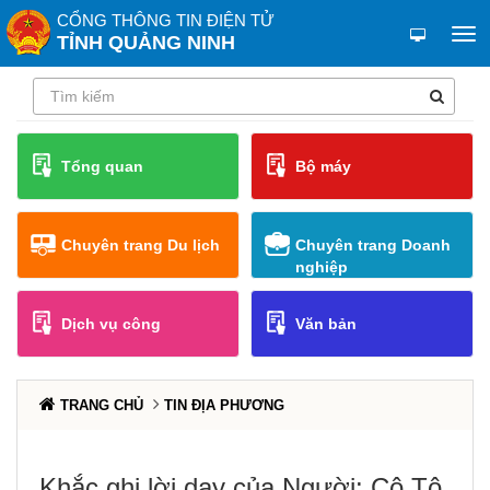
CỔNG THÔNG TIN ĐIỆN TỬ
TỈNH QUẢNG NINH
Tổng quan
Bộ máy
Chuyên trang Du lịch
Chuyên trang Doanh
nghiệp
Dịch vụ công
Văn bản
TRANG CHỦ
TIN ĐỊA PHƯƠNG
Khắc ghi lời dạy của Người: Cô Tô