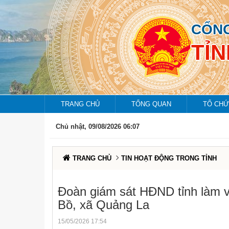
CỔNG
TỈ
TRANG CHỦ
TỔNG QUAN
TỔ CHỨ
Chủ nhật, 09/08/2026 06:07
TRANG CHỦ
TIN HOẠT ĐỘNG TRONG TỈNH
Đoàn giám sát HĐND tỉnh làm 
Bồ, xã Quảng La
15/05/2026 17:54