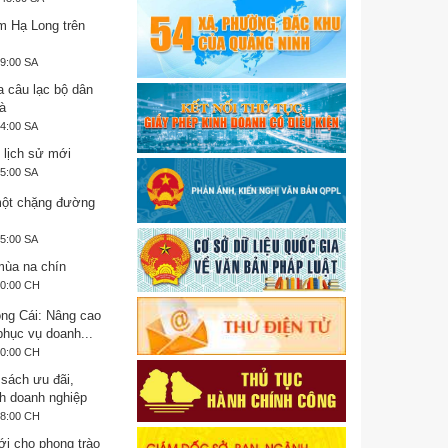
 Hạ Long trên
59:00 SA
a câu lạc bộ dân
à
24:00 SA
lịch sử mới
15:00 SA
một chặng đường
35:00 SA
ùa na chín
40:00 CH
ng Cái: Nâng cao
phục vụ doanh...
20:00 CH
 sách ưu đãi,
h doanh nghiệp
28:00 CH
i cho phong trào