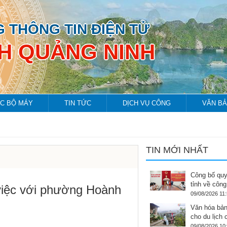
 THÔNG TIN ĐIỆN TỬ
NH QUẢNG NINH
C BỘ MÁY
TIN TỨC
DỊCH VỤ CÔNG
VĂN B
TIN MỚI NHẤT
Công bố quy
tỉnh về công
việc với phường Hoành
09/08/2026 11
Văn hóa bản
cho du lịch
09/08/2026 10